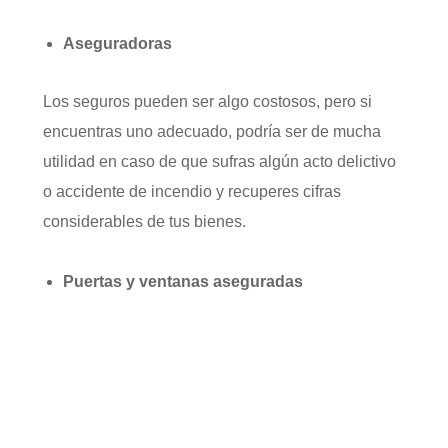
Aseguradoras
Los seguros pueden ser algo costosos, pero si
encuentras uno adecuado, podría ser de mucha
utilidad en caso de que sufras algún acto delictivo
o accidente de incendio y recuperes cifras
considerables de tus bienes.
Puertas y ventanas aseguradas
El contar con una buena iluminación dentro y fuera
de tu negocio es fundamental puesto que podría
disminuir algún atentando, este tip también lo
mencionamos en
5 consejos para evitar el robo a