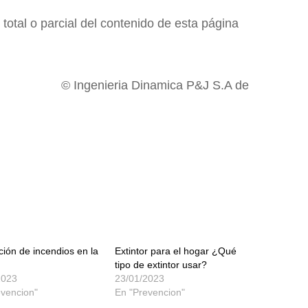
total o parcial del contenido de esta página
Dinamica P&J S.A de
ión de incendios en la
Extintor para el hogar ¿Qué
tipo de extintor usar?
2023
23/01/2023
evencion"
En "Prevencion"