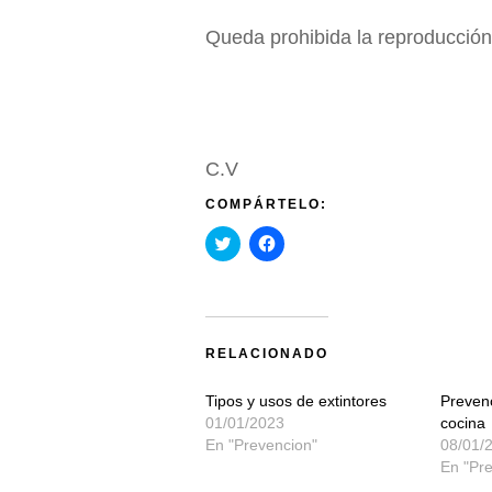
Queda prohibida la reproducción 
© Ingenieria 
C.V
COMPÁRTELO:
Haz
Haz
clic
clic
para
para
compartir
compartir
en
en
Twitter
Facebook
(Se
(Se
abre
abre
en
en
RELACIONADO
una
una
ventana
ventana
nueva)
nueva)
Tipos y usos de extintores
Prevenc
01/01/2023
cocina
En "Prevencion"
08/01/
En "Pr